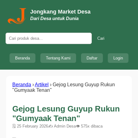
Jongkang Market Desa
Dari Desa untuk Dunia
Cari
Beranda
Tentang Kami
Daftar
Login
Beranda
›
Artikel
›
Gejog Lesung Guyup Rukun
"Gumyaak Tenan"
Gejog Lesung Guyup Rukun
"Gumyaak Tenan"
🗓 25 February 2026
✍ Admin Desa
👁 575x dibaca