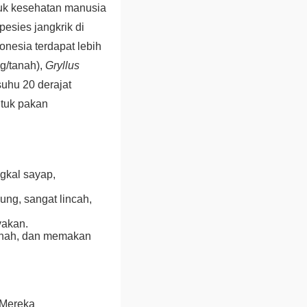
ntuk kesehatan manusia
pesies jangkrik di
onesia terdapat lebih
ng/tanah),
Gryllus
 suhu 20 derajat
ntuk pakan
ngkal sayap,
lung, sangat lincah,
yakan.
 tanah, dan memakan
 Mereka