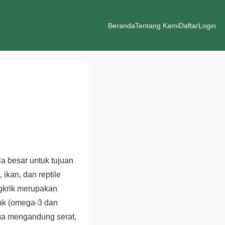
Beranda
Tentang Kami
Daftar
Login
la besar untuk tujuan
 ikan, dan reptile
ngkrik merupakan
mak (omega-3 dan
juga mengandung serat,