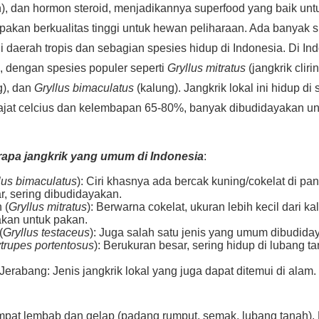
in), dan hormon steroid, menjadikannya superfood yang baik u
 pakan berkualitas tinggi untuk hewan peliharaan. Ada banyak s
di daerah tropis dan sebagian spesies hidup di Indonesia. Di Ind
ik, dengan spesies populer seperti
Gryllus mitratus
(jangkrik cliri
), dan
Gryllus bimaculatus
(kalung). Jangkrik lokal ini hidup di
rajat celcius dan kelembapan 65-80%, banyak dibudidayakan u
rapa jangkrik yang umum di Indonesia
:
lus bimaculatus
): Ciri khasnya ada bercak kuning/cokelat di pa
r, sering dibudidayakan.
 (
Gryllus mitratus
): Berwarna cokelat, ukuran lebih kecil dari ka
kan untuk pakan.
(
Gryllus testaceus
): Juga salah satu jenis yang umum dibudida
trupes portentosus
): Berukuran besar, sering hidup di lubang
Jerabang: Jenis jangkrik lokal yang juga dapat ditemui di alam.
mpat lembab dan gelap (padang rumput, semak, lubang tanah).