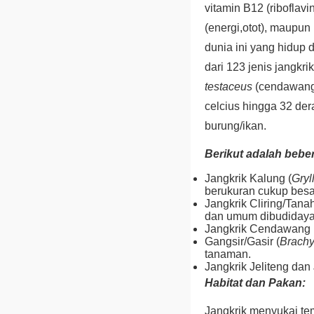
vitamin B12 (riboflav
(energi,otot), maupun
dunia ini yang hidup 
dari 123 jenis jangkr
testaceus
(cendawang
celcius hingga 32 de
burung/ikan.
Berikut adalah bebe
Jangkrik Kalung (
Gryl
berukuran cukup besa
Jangkrik Cliring/Tanah
dan umum dibudidaya
Jangkrik Cendawang 
Gangsir/Gasir (
Brachy
tanaman.
Jangkrik Jeliteng dan 
Habitat dan
Pakan:
Jangkrik menyukai te