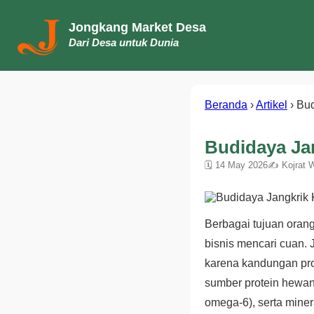
Jongkang Market Desa
Dari Desa untuk Dunia
Beranda
›
Artikel
›
Bud
Budidaya Ja
🗓 14 May 2026
✍ Kojrat 
Berbagai tujuan orang
bisnis mencari cuan. 
karena kandungan pro
sumber protein hewan
omega-6), serta minera