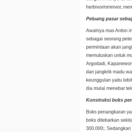
herbivor/omnivor, me
Peluang pasar sebag
Awalnya mas Anton in
sebagai seorang peter
permintaan akan jangk
memutuskan untuk mul
Argodadi, Kapanewon S
dan jangkrik madu war
keunggulan yaitu leb
dia mulai menebar tel
Konstruksi boks pe
Boks penangkaran yan
boks ditebarkan sekita
300.000;. Sedangkan 