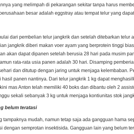
annya yang melimpah di pekarangan sekitar tanpa harus memb
erusahaan besar adalah eggstray atau tempat telur yang dapat d
mulai dari pembelian telur jangkrik dan setelah ditebarkan telu
ian jangkrik diberi makan voer ayam yang berprotein tinggi bi
an akan dapat dipanen setelah berusia 28 hari pada musim pan
amun rata-rata usia panen adalah 30 hari. Disamping pember
 sehari dan ditutup dengan jaring untuk menjaga kelembaban. P
asil panen nantinya. Dari telur jangkrik 1 kg dapat menghasil
kini mas Anton telah memiliki 40 boks dan dibantu oleh 2 assi
nggu sekali sebanyak 3 kg untuk menjaga kontiunitas stok jangkr
 belum teratasi
ng tampaknya mudah, namun tetap saja ada gangguan hama sep
si dengan semprotan insektisida. Gangguan lain yang belum ter