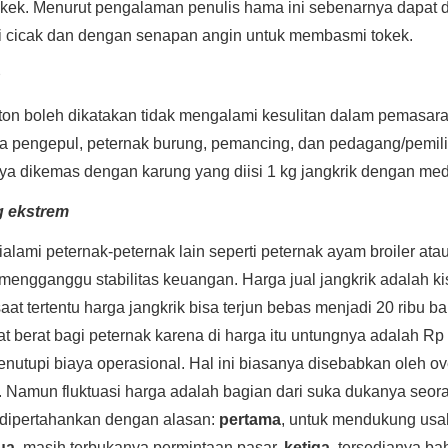
okek. Menurut pengalaman penulis hama ini sebenarnya dapat d
 cicak dan dengan senapan angin untuk membasmi tokek.
n
nton boleh dikatakan tidak mengalami kesulitan dalam pemasar
a pengepul, peternak burung, pemancing, dan pedagang/pemilik
nya dikemas dengan karung yang diisi 1 kg jangkrik dengan med
g ekstrem
ialami peternak-peternak lain seperti peternak ayam broiler atau
engganggu stabilitas keuangan. Harga jual jangkrik adalah ki
at tertentu harga jangkrik bisa terjun bebas menjadi 20 ribu b
t berat bagi peternak karena di harga itu untungnya adalah Rp
enutupi biaya operasional. Hal ini biasanya disebabkan oleh o
si. Namun fluktuasi harga adalah bagian dari suka dukanya seo
p dipertahankan dengan alasan:
pertama
, untuk mendukung usa
ua
, masih terbukanya permintaan pasar,
ketiga
, tersedianya b