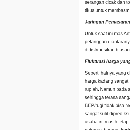
serangan cicak dan t
tikus untuk membasmi
Jaringan Pemasara
Untuk saat ini mas A
pelanggan diantarany
didistribusikan biasa
Fluktuasi harga yan
Seperti halnya yang d
harga kadang sangat m
rupiah. Namun pada sa
sehingga terasa sanga
BEP/rugi tidak bisa m
sangat sulit dipredik
usaha ini masih teta
peternak burung,
ked