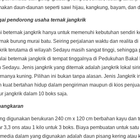
makan daun-daunan seperti sawi hijau, kangkung, bayam, dan 
ai pendorong usaha ternak jangkrik
i beternak jangkrik hanya untuk memenuhi kebutuhan sendiri k
nak burung murai batu. Seiring perjalanan waktu dan realita di
rik terutama di wilayah Sedayu masih sangat tinggi, sehingga
ai beternak jangkrik di tempat tinggalnya di Pedukuhan Bakal
edayu. Jenis jangkrik yang diternak adalah jangkrik lokal sir
nanya kuning. Pilihan ini bukan tanpa alasan. Jenis Jangkrik in
ih kuat bertahan hidup dalam pengiriman maupun di kios penju
ur jangkrik dalam 10 boks saja.
nangkaran
g digunakan berukuran 240 cm x 120 cm berbahan kayu dan tr
r 3,3 ons atau 1 kilo untuk 3 boks. Biaya pembuatan untuk satu 
media dalam yang digunakan adalah daun pisang kering atau k